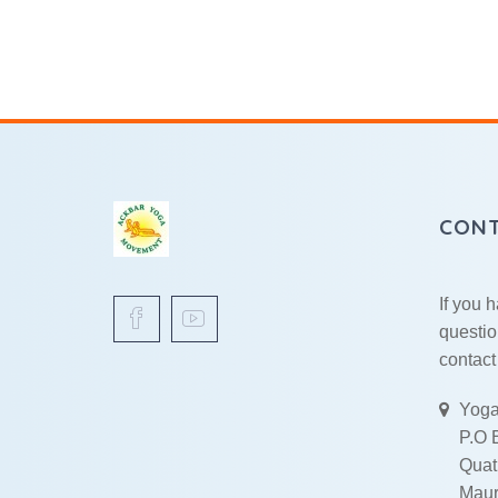
CON
If you 
questio
contact
Yoga
P.O 
Quat
Maur