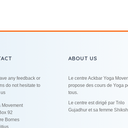
TACT
ABOUT US
have any feedback or
Le centre Ackbar Yoga Move
ns do not hesitate to
propose des cours de Yoga p
 us
tous.
Le centre est dirigé par Trilo
 Movement
Gujadhur et sa femme Shiksh
Box 92
re Bornes
itius