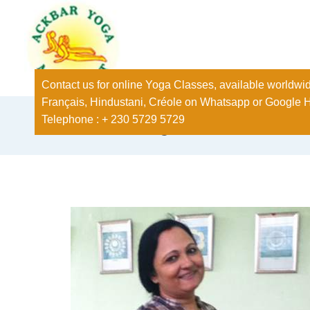
Contact us for online Yoga Classes, available worldwid
Français, Hindustani, Créole on Whatsapp or Google 
Telephone : + 230 5729 5729
Class Categories: Professiona