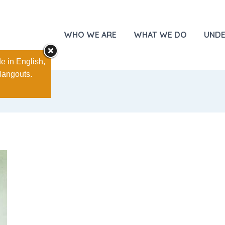
WHO WE ARE
WHAT WE DO
UNDE
e in English,
Hangouts.
l