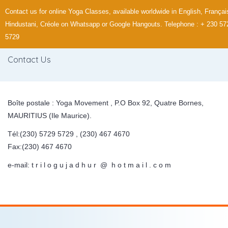
Contact us for online Yoga Classes, available worldwide in English, Françai
Hindustani, Créole on Whatsapp or Google Hangouts. Telephone : + 230 57
5729
Contact Us
Boîte postale : Yoga Movement , P.O Box 92, Quatre Bornes,
MAURITIUS (Ile Maurice).
Tél:(230) 5729 5729 , (230) 467 4670
Fax:(230) 467 4670
e-mail: t r i l o g u j a d h u r @ h o t m a i l . c o m