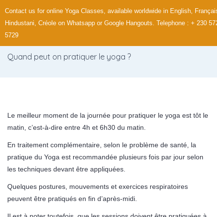
Contact us for online Yoga Classes, available worldwide in English, Françai
Hindustani, Créole on Whatsapp or Google Hangouts. Telephone : + 230 57
5729
Quand peut on pratiquer le yoga ?
Le meilleur moment de la journée pour pratiquer le yoga est tôt le
matin, c’est-à-dire entre 4h et 6h30 du matin.
En traitement complémentaire, selon le problème de santé, la
pratique du Yoga est recommandée plusieurs fois par jour selon
les techniques devant être appliquées.
Quelques postures, mouvements et exercices respiratoires
peuvent être pratiqués en fin d’après-midi.
Il est à noter toutefois, que les sessions doivent être pratiquées à